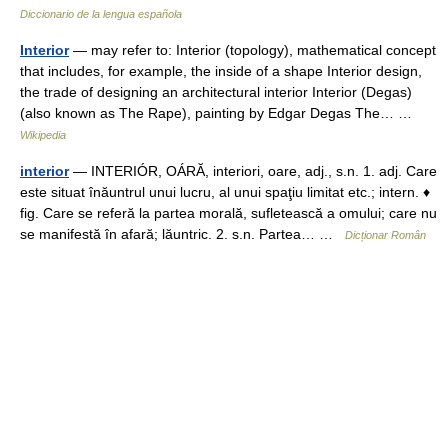
Diccionario de la lengua española
Interior
— may refer to: Interior (topology), mathematical concept
that includes, for example, the inside of a shape Interior design,
the trade of designing an architectural interior Interior (Degas)
(also known as The Rape), painting by Edgar Degas The… …
Wikipedia
interior
— INTERIÓR, OÁRĂ, interiori, oare, adj., s.n. 1. adj. Care
este situat înăuntrul unui lucru, al unui spaţiu limitat etc.; intern. ♦
fig. Care se referă la partea morală, sufletească a omului; care nu
se manifestă în afară; lăuntric. 2. s.n. Partea… …
Dicționar Român