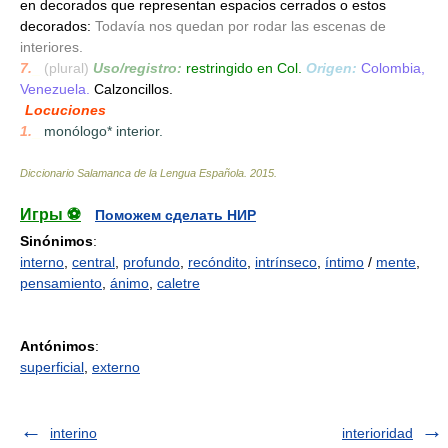
en decorados que representan espacios cerrados o estos
decorados:
Todavía nos quedan por rodar las escenas de
interiores.
7.
_
(plural)
Uso/registro:
restringido en Col.
Origen:
Colombia,
Venezuela.
Calzoncillos.
Locuciones
1.
_
monólogo* interior.
Diccionario Salamanca de la Lengua Española
.
2015
.
Игры ⚽
Поможем сделать НИР
Sinónimos
:
interno
,
central
,
profundo
,
recóndito
,
intrínseco
,
íntimo
/
mente
,
pensamiento
,
ánimo
,
caletre
Antónimos
:
superficial
,
externo
interino
interioridad