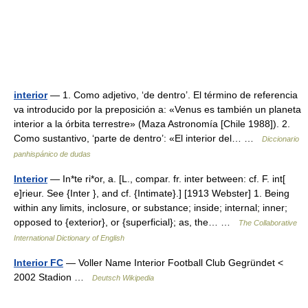
interior
— 1. Como adjetivo, ‘de dentro’. El término de referencia
va introducido por la preposición a: «Venus es también un planeta
interior a la órbita terrestre» (Maza Astronomía [Chile 1988]). 2.
Como sustantivo, ‘parte de dentro’: «El interior del… …
Diccionario
panhispánico de dudas
Interior
— In*te ri*or, a. [L., compar. fr. inter between: cf. F. int[
e]rieur. See {Inter }, and cf. {Intimate}.] [1913 Webster] 1. Being
within any limits, inclosure, or substance; inside; internal; inner;
opposed to {exterior}, or {superficial}; as, the… …
The Collaborative
International Dictionary of English
Interior FC
— Voller Name Interior Football Club Gegründet <
2002 Stadion …
Deutsch Wikipedia