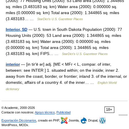
(2000): 77 Housing Units (2000): 53 Land area (2000): 1.344865
sq. miles (3.483183 sq. km) Water area (2000): 0.000000 sq.
miles (0.000000 sq. km) Total area (2000): 1.344865 sq. miles
(3.483183… …
StarDict's U.S. Gazetteer Places
Interior, SD
— U.S. town in South Dakota Population (2000): 77
Housing Units (2000): 53 Land area (2000): 1.344865 sq. miles
(3.483183 sq. km) Water area (2000): 0.000000 sq. miles
(0.000000 sq. km) Total area (2000): 1.344865 sq. miles
(3.483183 sq. km) FIPS… …
StarDict's U.S. Gazetteer Places
interior
— [in tir′ē ər] adj. [ME < MFr < L, compar. of inter,
between: see INTER ] 1. situated within; on the inside; inner 2.
away from the coast, border, or frontier; inland 3. of the internal, or
domestic, affairs of a country 4. of the inner… …
English World
dictionary
© Academic, 2000-2026
18+
Contacte con nosotros:
Apoyo técnico
,
Publicidad
Exportación Diccionarios
, creado en PHP,
Joomla,
Drupal,
WordPress, MODx.