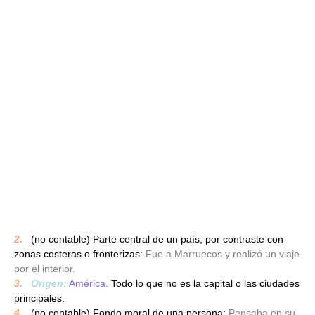
2.
_
(no contable) Parte central de un país, por contraste con
zonas costeras o fronterizas:
Fue a Marruecos y realizó un viaje
por el interior.
3.
_
Origen:
América.
Todo lo que no es la capital o las ciudades
principales.
4.
_
(no contable) Fondo moral de una persona:
Pensaba en su